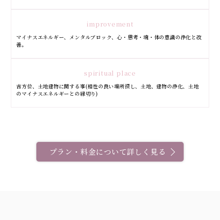
improvement
マイナスエネルギー、メンタルブロック、心・思考・魂・体の意識の浄化と改
善。
spiritual place
吉方位、土地建物に関する事(相性の良い場所探し、土地、建物の浄化、土地
のマイナスエネルギーとの縁切り)
プラン・料金について詳しく見る