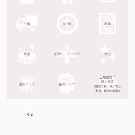
引越
吉方位
転職
金運
前世リーディング
浄化
土地建物に
関する事
運気アップ
能力アップ
(相性の良い場所探し
土地、建物の浄化)
‥‥など