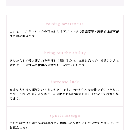
raising awareness
占いとエネルギーワークの両方からのアプローチで意識変容・波動を上げ可能
性の扉を開きます。
bring out the ability
あなたらしく最大限の力を発揮して輝けるため、本質に沿って生きることの大
切さや、この世界の仕組みの活かし方をお伝えします。
increase luck
本来個人が持つ運気というものがあります。それが色んな条件で下がったりし
ます。下がった運気の改善と、その時に必要な能力や運気上げをして流れを整
えます。
spirit message
あなたの幸せを願う高次の存在との橋渡しをさせていただき大切なメッセージ
お伝えします。