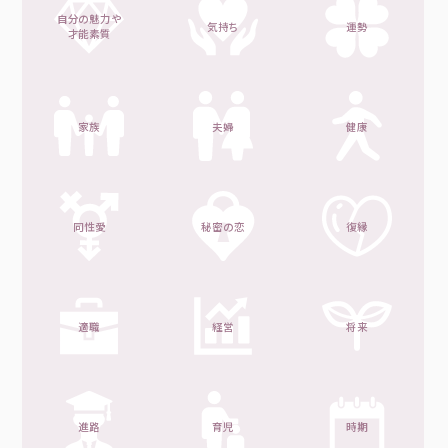
自分の魅力や
気持ち
運勢
才能素質
家族
夫婦
健康
同性愛
秘密の恋
復縁
適職
経営
将来
進路
育児
時期